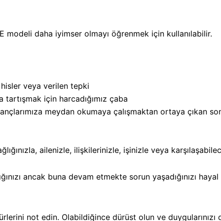
E modeli daha iyimser olmayı öğrenmek için kullanılabilir.
hisler veya verilen tepki
ya tartışmak için harcadığımız çaba
İnançlarımıza meydan okumaya çalışmaktan ortaya çıkan so
ğınızla, ailenizle, ilişkilerinizle, işinizle veya karşılaşabilec
ığınızı ancak buna devam etmekte sorun yaşadığınızı hayal 
lerini not edin. Olabildiğince dürüst olun ve duygularınızı