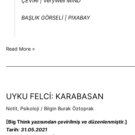
ÇEVİRİ | VeryWell MIND
BAŞLIK GÖRSELİ | PIXABAY
Read More »
UYKU
FELCİ:
UYKU FELCİ: KARABASAN
KARABASAN
Notit
,
Psikoloji
/
Bilgin Burak Öztoprak
[Big Think
yazısından çevirilmiş ve düzenlenmiştir.
]
Tarih: 31.05.2021