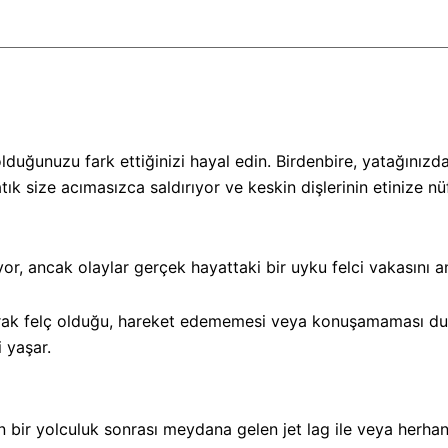
olduğunuzu fark ettiğinizi hayal edin. Birdenbire, yatağınız
k size acımasızca saldırıyor ve keskin dişlerinin etinize nüf
r, ancak olaylar gerçek hayattaki bir uyku felci vakasını an
larak felç olduğu, hareket edememesi veya konuşamaması dur
 yaşar.
n bir yolculuk sonrası meydana gelen jet lag ile veya herhan