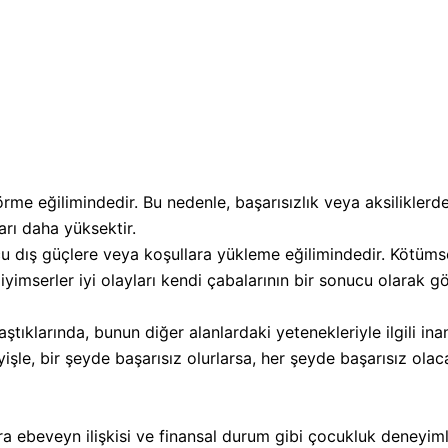
örme eğilimindedir. Bu nedenle, başarısızlık veya aksilikler
arı daha yüksektir.
suçu dış güçlere veya koşullara yükleme eğilimindedir. Kötümser
iyimserler iyi olayları kendi çabalarının bir sonucu olarak 
ılaştıklarında, bunun diğer alanlardaki yetenekleriyle ilgili i
işle, bir şeyde başarısız olurlarsa, her şeyde başarısız olaca
 sıra ebeveyn ilişkisi ve finansal durum gibi çocukluk deneyi