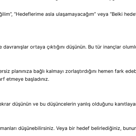
ğilim”, “Hedeflerime asla ulaşamayacağım” veya “Belki hedef
davranışlar ortaya çıktığını düşünün. Bu tür inançlar oluml
iz planınıza bağlı kalmayı zorlaştırdığını hemen fark edebil
rf etmeye başladınız.
 tekrar düşünün ve bu düşüncelerin yanlış olduğunu kanıtlay
nları düşünebilirsiniz. Veya bir hedef belirlediğiniz, bunun