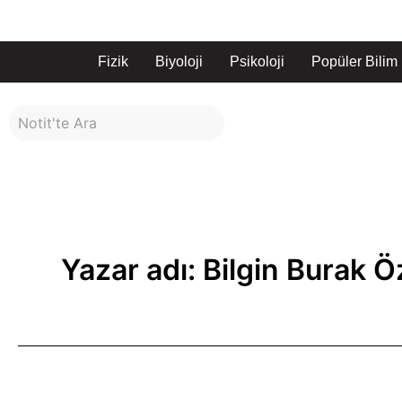
İçeriğe
atla
Fizik
Biyoloji
Psikoloji
Popüler Bilim
Yazar adı: Bilgin Burak 
Öğrenilmiş