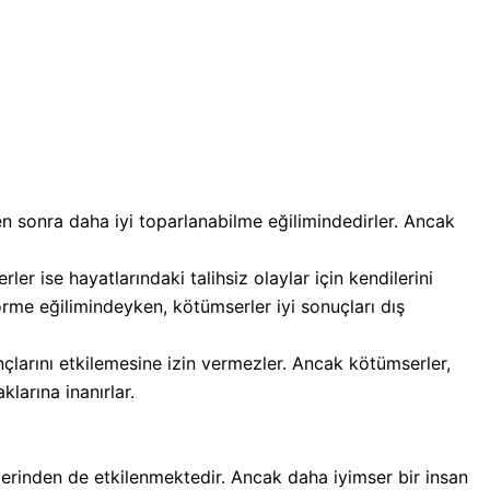
den sonra daha iyi toparlanabilme eğilimindedirler. Ancak
ler ise hayatlarındaki talihsiz olaylar için kendilerini
görme eğilimindeyken, kötümserler iyi sonuçları dış
nançlarını etkilemesine izin vermezler. Ancak kötümserler,
klarına inanırlar.
mlerinden de etkilenmektedir. Ancak daha iyimser bir insan