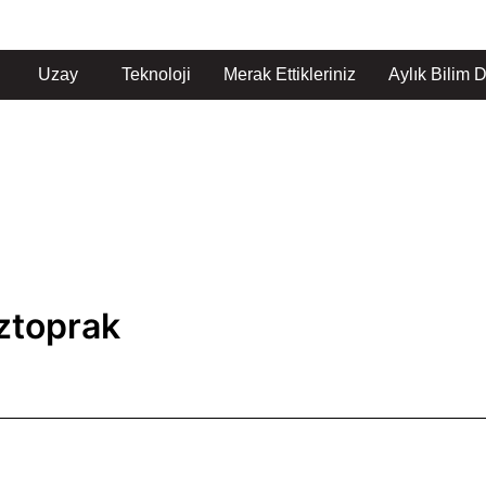
Uzay
Teknoloji
Merak Ettikleriniz
Aylık Bilim D
Öztoprak