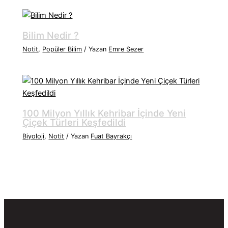
Bilim Nedir ?
Notit
,
Popüler Bilim
/ Yazan
Emre Sezer
100 Milyon Yıllık Kehribar İçinde Yeni
Çiçek Türleri Keşfedildi
Biyoloji
,
Notit
/ Yazan
Fuat Bayrakçı