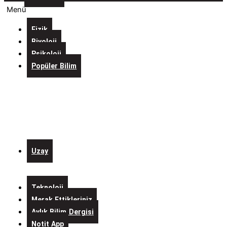
Menü
Fizik
Biyoloji
Psikoloji
Popüler Bilim
Evreni
İçine
Sığdıran
Laboratuvarlar
Kurgulardaki
Bilim
Uzay
Alo
Mars
Teknoloji
Merak Ettikleriniz
Aylık Bilim Dergisi
Notit App