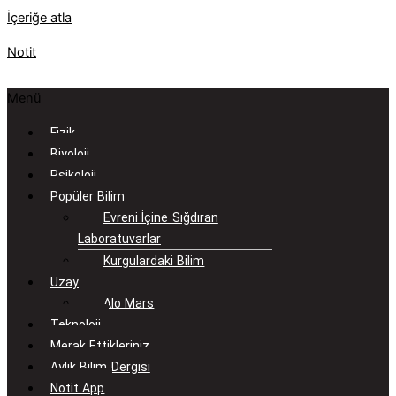
İçeriğe atla
Notit
Menü
Fizik
Biyoloji
Psikoloji
Popüler Bilim
Evreni İçine Sığdıran
Laboratuvarlar
Kurgulardaki Bilim
Uzay
Alo Mars
Teknoloji
Merak Ettikleriniz
Aylık Bilim Dergisi
Notit App