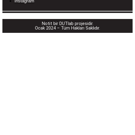
Instagram
________________________________________
Notit bir DUTlab projesidir.
Ocak 2024 – Tüm Hakları Saklıdır.