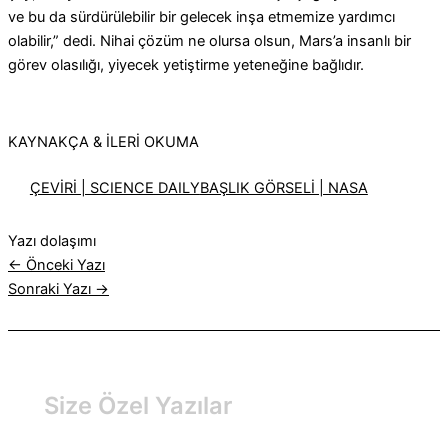
ve bu da sürdürülebilir bir gelecek inşa etmemize yardımcı
olabilir,” dedi.
Nihai çözüm ne olursa olsun, Mars’a insanlı bir
görev olasılığı, yiyecek yetiştirme yeteneğine bağlıdır.
KAYNAKÇA & İLERİ OKUMA
ÇEVİRİ | SCIENCE DAILY
BAŞLIK GÖRSELİ | NASA
Yazı dolaşımı
←
Önceki Yazı
Sonraki Yazı
→
Size Özel Yazılar