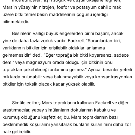
İnce atmosferi, aşırı soğuk ve düşük oksijene rağmen,
Mars’ın yüzeyinin nitrojen, fosfor ve potasyum dahil olmak
üzere bitki temel besin maddelerinin çoğunu içerdiği
bilinmektedir.
Besinlerin varlığı büyük engellerden birini başarır, ancak
yine de daha fazla zorluk vardır. Fackrell, “Sorunlardan biri,
varlıklarının bitkiler için erişilebilir oldukları anlamına
gelmemesidir” dedi. “Eğer toprağa bir bitki koyarsanız, sadece
demir veya magnezyum orada olduğu için bitkinin onu
topraktan çekebileceği anlamına gelmez.”
Ayrıca, besinler yeterli
miktarda bulunabilir veya bulunmayabilir veya konsantrasyonları
bitkiler için toksik olacak kadar yüksek olabilir.
Simüle edilmiş Mars topraklarını kullanan Fackrell ve diğer
araştırmacılar, yapay simülanların dokularının kabuklu ve
kurumuş olduğunu keşfettiler; bu, Mars topraklarının bazı
beklenmedik koşullarını yansıtarak bunların kullanımını daha zor
hale getirebilir.