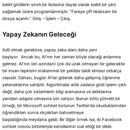
belirli girdilerin sınırlı bir listesine dayalı olarak belirli bir çıktı
sağlamak üzere programlanmıştır. “Fareye çift tıklarsam bir
dosya açarım.” Giriş – İşlem – Çıkış.
Yapay Zekanın Geleceği
Adil olmak gerekirse, yapay zeka alanı daha yeni
başlıyor. Ancak bu, AI’nın her zaman böyle olacağı anlamına
gelmez.
AI’nın (en azından) çok da uzak olmayan bir gelecekte
bir insan tepkisini mükemmel bir şekilde taklit etmesi oldukça
olasıdır. Dahası, bugün AI’lar giderek daha gelişmiş öğrenme
yeteneklerine sahiptir. Algoritmalar artık sadece girdi-işlem-çıktı
değil, daha çok sistemlerin bilgi aramasına ve aldıklarına
yeniden adapte olmasına izin veriyor. Bunun kötü şöhretli bir
örneği, bir Microsoft sohbet botunun Twitter’da okuduklarından
öğrendikten sonra ırkçılıktan bahsetmeye
başladığında meydana geldi. Bir diğer örnek ise, iki Facebook
sohbet robotu birbirleriyle kendilerinin icat ettiği bir dilde