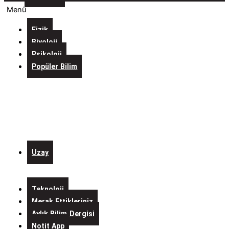
Menü
Fizik
Biyoloji
Psikoloji
Popüler Bilim
Evreni
İçine
Sığdıran
Laboratuvarlar
Kurgulardaki
Bilim
Uzay
Alo
Mars
Teknoloji
Merak Ettikleriniz
Aylık Bilim Dergisi
Notit App