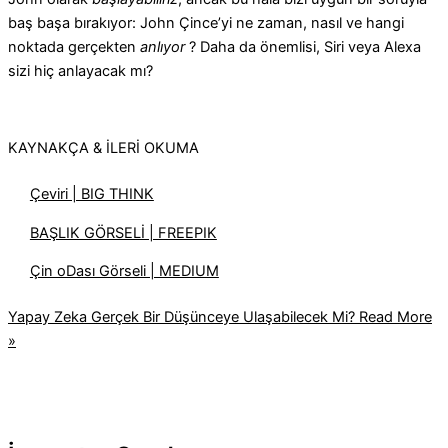
baş başa bırakıyor: John Çince’yi ne zaman, nasıl ve hangi
noktada gerçekten
anlıyor
? Daha da önemlisi, Siri veya Alexa
sizi hiç anlayacak mı?
KAYNAKÇA & İLERİ OKUMA
Çeviri | BIG THINK
BAŞLIK GÖRSELİ | FREEPIK
Çin oDası Görseli | MEDIUM
Yapay Zeka Gerçek Bir Düşünceye Ulaşabilecek Mi?
Read More
»