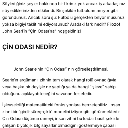
Söylediğiniz şeyler hakkında bir fikriniz yok ancak iş arkadaşınız
söylediklerinizden etkilendi. Bir şekilde futboldan anlıyor gibi
göründünüz. Ancak soru şu: Futbolu gerçekten biliyor musunuz
yoksa bilgiyi taklit mi ediyorsunuz? Aradaki fark nedir? Filozof
John Searl’in “Çin Odası’na” hoşgeldiniz!
ÇİN ODASI NEDİR?
John Searle’nin “Çin Odası” nın görselleştirilmesi.
Searle’ın argümanı, zihnin tam olarak hangi rolü oynadığıyla
veya başka bir deyişle ne yaptığı ya da hangi “işleve” sahip
olduğunu açıklayabileceğini savunan felsefedir.
İşlevselciliği matematikteki fonksiyonlara benzetebiliriz. İnsan
zihni bir “girdi-süreç-çıktı” modelini izliyor gibi görünmektedir.
Çin Odası düşünce deneyi, insan zihni bu kadar basit şekilde
çalışan biyolojik bilgisayarlar olmadığını göstermeye çabası