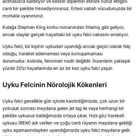
acımasızca saldırıyor ve keskin dişlerinin etinize nüfuz ettiğini
canlı bir şekilde hissediyorsunuz. Ertesi sabah vücudunuzda bir
morlukla uyanırsınız.
Kulağa Stephen King korku romanından fırlamış gibi geliyor,
ancak olaylar gerçek hayattaki bir uyku felci vakasını anlatıyor.
Uyku felci, bir kişinin uykudan uyandığı ancak geçici olarak felç
olduğu, hareket edememesi veya konuşamaması
durumudur. Aslında, fenomen nadir değildir. İnsanların yaklaşık
yüzde 20’si hayatlarında en az bir kez uyku felci yaşar.
Uyku Felcinin Nörolojik Kökenleri
Uyku felci genellikle gün içinde kestirdiğimizde, çok uzun bir
yolculuk sonrası meydana gelen jet lag ile veya herhangi bir
şekilde uykusuz kaldığımızda ortaya çıkar. Hızlı göz hareketi
uykusu (REM) adı verilen ve çoğu canlı rüyanın meydana geldiği
uyku aşamasındayken uyandığımızda uyku felci meydana gelir.