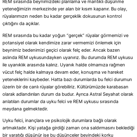
REM sırasında beynimizdeki planlama ve mantıklı düşünme
yeteneğimizin merkezinde yer alan bir kısım kapanır. Bu olay,
rüyalarımızın neden bu kadar gerçeklik dokusunun kontrol
çıktığını da açıklar.
REM sırasında bu kadar yoğun “gerçek” rüyalar görmemizi ve
potansiyel olarak kendimize zarar vermemizi önlemek için
beynimiz bedenimizi geçici olarak felç eder. Ancak bazen
aslında REM uykusundayken uyanırız. Bu durumda REM uykusu
ile uyanıklık arasında kalırız. Uyanık halde olmamıza rağmen
vücut felç halde kalmaya devam eder, konuşma ve hareket
yeteneklerini kaybeder. Hatta bazı durumlarda bu felci durumun
üzerin bir de canlı rüyalar görebiliriz. Kültürümüzde karabasan
olarak adlandırılan durum da budur. Ayrıca Astral Seyahat olarak
anlatılan durumlar da uyku felci ve REM uykusu sırasında
meydana gelmektedir.
Uyku felci, inançlara ve psikolojik durumlara bağlı olarak
artmaktadır. Kişi yatağa girdiği zaman ona saldırmasını beklediği
bir yaratığı düşünür ise bu düşünceler beyindeki korku