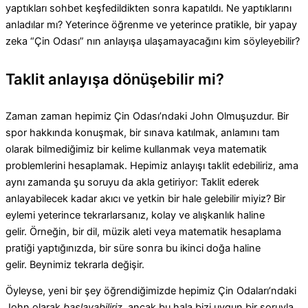
yaptıkları sohbet keşfedildikten sonra kapatıldı. Ne yaptıklarını
anladılar mı? Yeterince öğrenme ve yeterince pratikle, bir yapay
zeka “Çin Odası” nın anlayışa ulaşamayacağını kim söyleyebilir?
Taklit anlayışa dönüşebilir mi?
Zaman zaman hepimiz Çin Odası’ndaki John Olmuşuzdur. Bir
spor hakkında konuşmak, bir sınava katılmak, anlamını tam
olarak bilmediğimiz bir kelime kullanmak veya matematik
problemlerini hesaplamak. Hepimiz anlayışı taklit edebiliriz, ama
aynı zamanda şu soruyu da akla getiriyor: Taklit ederek
anlayabilecek kadar akıcı ve yetkin bir hale gelebilir miyiz?
Bir
eylemi yeterince tekrarlarsanız, kolay ve alışkanlık haline
gelir. Örneğin, bir dil, müzik aleti veya matematik hesaplama
pratiği yaptığınızda, bir süre sonra bu ikinci doğa haline
gelir. Beynimiz tekrarla değişir.
Öyleyse, yeni bir şey öğrendiğimizde hepimiz Çin Odaları’ndaki
John olarak
başlayabiliriz
, ancak bu hala bizi uygun bir soruyla