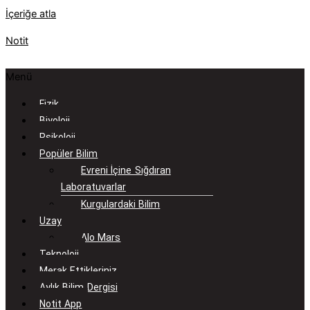
İçeriğe atla
Notit
Menü
Fizik
Biyoloji
Psikoloji
Popüler Bilim
Evreni İçine Sığdıran
Laboratuvarlar
Kurgulardaki Bilim
Uzay
Alo Mars
Teknoloji
Merak Ettikleriniz
Aylık Bilim Dergisi
Notit App