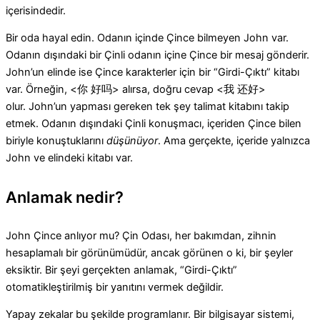
içerisindedir.
Bir oda hayal edin. Odanın içinde Çince bilmeyen John var.
Odanın dışındaki bir Çinli odanın içine Çince bir mesaj gönderir.
John’un elinde ise Çince karakterler için bir “Girdi-Çıktı” kitabı
var.
Örneğin, <你 好吗> alırsa, doğru cevap <我 还好>
olur. John’un yapması gereken tek şey talimat kitabını takip
etmek. Odanın dışındaki Çinli konuşmacı, içeriden Çince bilen
biriyle konuştuklarını
düşünüyor
. Ama gerçekte, içeride yalnızca
John ve elindeki kitabı var.
Anlamak nedir?
John Çince anlıyor mu? Çin Odası, her bakımdan, zihnin
hesaplamalı bir görünümüdür, ancak görünen o ki, bir şeyler
eksiktir. Bir şeyi gerçekten anlamak, “Girdi-Çıktı”
otomatikleştirilmiş bir yanıtını vermek değildir.
Yapay zekalar bu şekilde programlanır. Bir bilgisayar sistemi,