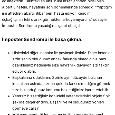
edilmektedir. Tarihteki en ünlü bilim insanlarından birisi olan
Albert Einstein, hayatının son dönemlerinde söylediği “Yaptığım
işe atfedilen abartılı itibar beni hasta ediyor. Kendimi
üçkağıtçının teki olarak görmekten alıkoyamıyorum.” sözüyle
İmposter Sendromu yaşadığına işaret etmiştir.
İmposter Sendromu ile başa çıkma:
Hislerinizi diğer insanlar ile paylaşabilirsiniz. Diğer insanlar,
sizin sahip olduğunuz ancak farkında olmadığınız bazı
özellikleriniz nedeniyle size hayranlık duyuyor, sizi takdir
ediyor olabilir.
Başkalarına odaklanın. Sizinle aynı düzeyde bulunan
insanların aslında sizden çok da farklı olmadığını görmek
size bulunduğunuz konumu hak ettiğinize işaret edebilir.
Yetersiz hissettiğiniz konudaki yeteneklerinizi objektif bir
şekilde değerlendirin. Başarılı ve iyi olduğunuz yönleri
görmeye çalışın.
Mükemmeliyetçilikten vazgeçin. Bir şeyin mükemmel