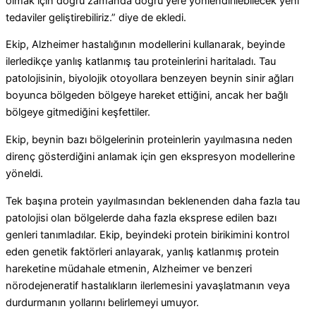
olmak için doğru zamanda doğru yere yönlendirilebilecek yeni
tedaviler geliştirebiliriz.” diye de ekledi.
Ekip, Alzheimer hastalığının modellerini kullanarak, beyinde
ilerledikçe yanlış katlanmış tau proteinlerini haritaladı. Tau
patolojisinin, biyolojik otoyollara benzeyen beynin sinir ağları
boyunca bölgeden bölgeye hareket ettiğini, ancak her bağlı
bölgeye gitmediğini keşfettiler.
Ekip, beynin bazı bölgelerinin proteinlerin yayılmasına neden
direnç gösterdiğini anlamak için gen ekspresyon modellerine
yöneldi.
Tek başına protein yayılmasından beklenenden daha fazla tau
patolojisi olan bölgelerde daha fazla eksprese edilen bazı
genleri tanımladılar. Ekip, beyindeki protein birikimini kontrol
eden genetik faktörleri anlayarak, yanlış katlanmış protein
hareketine müdahale etmenin, Alzheimer ve benzeri
nörodejeneratif hastalıkların ilerlemesini yavaşlatmanın veya
durdurmanın yollarını belirlemeyi umuyor.