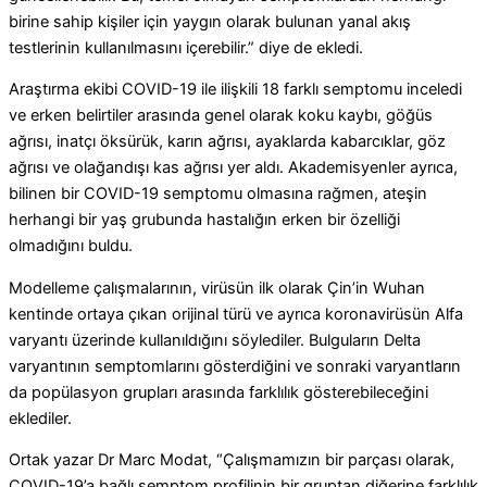
birine sahip kişiler için yaygın olarak bulunan yanal akış
testlerinin kullanılmasını içerebilir.” diye de ekledi.
Araştırma ekibi COVID-19 ile ilişkili 18 farklı semptomu inceledi
ve erken belirtiler arasında genel olarak koku kaybı, göğüs
ağrısı, inatçı öksürük, karın ağrısı, ayaklarda kabarcıklar, göz
ağrısı ve olağandışı kas ağrısı yer aldı.
Akademisyenler ayrıca,
bilinen bir COVID-19 semptomu olmasına rağmen, ateşin
herhangi bir yaş grubunda hastalığın erken bir özelliği
olmadığını buldu.
Modelleme çalışmalarının, virüsün ilk olarak Çin’in Wuhan
kentinde ortaya çıkan orijinal türü ve ayrıca koronavirüsün Alfa
varyantı üzerinde kullanıldığını söylediler.
Bulguların Delta
varyantının semptomlarını gösterdiğini ve sonraki varyantların
da popülasyon grupları arasında farklılık gösterebileceğini
eklediler.
Ortak yazar Dr Marc Modat, “Çalışmamızın bir parçası olarak,
COVID-19’a bağlı semptom profilinin bir gruptan diğerine farklılık