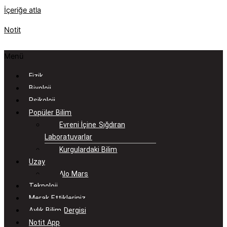
İçeriğe atla
Notit
Menü
Fizik
Biyoloji
Psikoloji
Popüler Bilim
Evreni İçine Sığdıran
Laboratuvarlar
Kurgulardaki Bilim
Uzay
Alo Mars
Teknoloji
Merak Ettikleriniz
Aylık Bilim Dergisi
Notit App