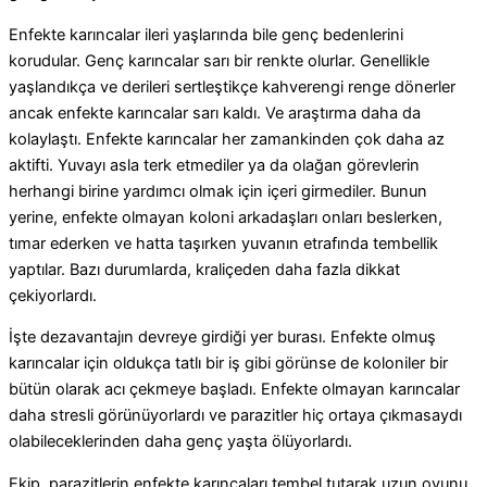
Enfekte karıncalar ileri yaşlarında bile genç bedenlerini
korudular. Genç karıncalar sarı bir renkte olurlar. Genellikle
yaşlandıkça ve derileri sertleştikçe kahverengi renge dönerler
ancak enfekte karıncalar sarı kaldı. Ve araştırma daha da
kolaylaştı. Enfekte karıncalar her zamankinden çok daha az
aktifti. Yuvayı asla terk etmediler ya da olağan görevlerin
herhangi birine yardımcı olmak için içeri girmediler.
Bunun
yerine, enfekte olmayan koloni arkadaşları onları beslerken,
tımar ederken ve hatta taşırken yuvanın etrafında tembellik
yaptılar.
Bazı durumlarda, kraliçeden daha fazla dikkat
çekiyorlardı.
İşte dezavantajın devreye girdiği yer burası. Enfekte olmuş
karıncalar için oldukça tatlı bir iş gibi görünse de koloniler bir
bütün olarak acı çekmeye başladı. Enfekte olmayan karıncalar
daha stresli görünüyorlardı ve parazitler hiç ortaya çıkmasaydı
olabileceklerinden daha genç yaşta ölüyorlardı.
Ekip, parazitlerin enfekte karıncaları tembel tutarak uzun oyunu