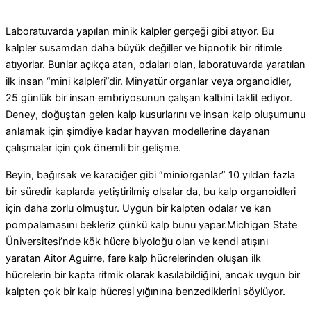
Laboratuvarda yapılan minik kalpler gerçeği gibi atıyor. Bu
kalpler susamdan daha büyük değiller ve hipnotik bir ritimle
atıyorlar. Bunlar açıkça atan, odaları olan, laboratuvarda yaratılan
ilk insan “mini kalpleri”dir. Minyatür organlar veya organoidler,
25 günlük bir insan embriyosunun çalışan kalbini taklit ediyor.
Deney, doğuştan gelen kalp kusurlarını ve insan kalp oluşumunu
anlamak için şimdiye kadar hayvan modellerine dayanan
çalışmalar için çok önemli bir gelişme.
Beyin, bağırsak ve karaciğer gibi “miniorganlar” 10 yıldan fazla
bir süredir kaplarda yetiştirilmiş olsalar da, bu kalp organoidleri
için daha zorlu olmuştur.
Uygun bir kalpten odalar ve kan
pompalamasını bekleriz çünkü kalp bunu yapar.Michigan State
Üniversitesi’nde kök hücre biyoloğu olan ve kendi atışını
yaratan Aitor Aguirre, fare kalp hücrelerinden oluşan ilk
hücrelerin bir kapta ritmik olarak kasılabildiğini, ancak uygun bir
kalpten çok bir kalp hücresi yığınına benzediklerini söylüyor.