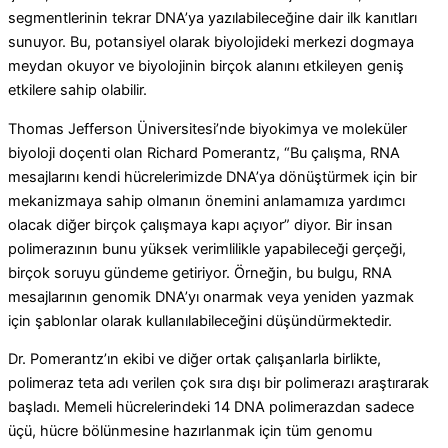
segmentlerinin tekrar DNA’ya yazılabileceğine dair ilk kanıtları
sunuyor. Bu, potansiyel olarak biyolojideki merkezi dogmaya
meydan okuyor ve biyolojinin birçok alanını etkileyen geniş
etkilere sahip olabilir.
Thomas Jefferson Üniversitesi’nde biyokimya ve moleküler
biyoloji doçenti olan Richard Pomerantz, “Bu çalışma, RNA
mesajlarını kendi hücrelerimizde DNA’ya dönüştürmek için bir
mekanizmaya sahip olmanın önemini anlamamıza yardımcı
olacak diğer birçok çalışmaya kapı açıyor” diyor.
Bir insan
polimerazının bunu yüksek verimlilikle yapabileceği gerçeği,
birçok soruyu gündeme getiriyor. Örneğin, bu bulgu, RNA
mesajlarının genomik DNA’yı onarmak veya yeniden yazmak
için şablonlar olarak kullanılabileceğini düşündürmektedir.
Dr. Pomerantz’ın ekibi ve diğer ortak çalışanlarla birlikte,
polimeraz teta adı verilen çok sıra dışı bir polimerazı araştırarak
başladı.
Memeli hücrelerindeki 14 DNA polimerazdan sadece
üçü, hücre bölünmesine hazırlanmak için tüm genomu