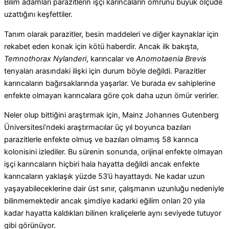
Bilim adamları parazitlerin işçi karıncaların ömrünü büyük ölçüde
uzattığını keşfettiler.
Tanım olarak parazitler, besin maddeleri ve diğer kaynaklar için
rekabet eden konak için kötü haberdir. Ancak ilk bakışta,
Temnothorax Nylanderi
, karıncalar ve
Anomotaenia Brevis
tenyaları arasındaki ilişki için durum böyle değildi. Parazitler
karıncaların bağırsaklarında yaşarlar. Ve burada ev sahiplerine
enfekte olmayan karıncalara göre çok daha uzun ömür verirler.
Neler olup bittiğini araştırmak için, Mainz Johannes Gutenberg
Üniversitesi’ndeki araştırmacılar üç yıl boyunca bazıları
parazitlerle enfekte olmuş ve bazıları olmamış 58 karınca
kolonisini izlediler.
Bu sürenin sonunda, orijinal enfekte olmayan
işçi karıncaların hiçbiri hala hayatta değildi ancak enfekte
karıncaların yaklaşık yüzde 53’ü hayattaydı.
Ne kadar uzun
yaşayabileceklerine dair üst sınır, çalışmanın uzunluğu nedeniyle
bilinmemektedir ancak şimdiye kadarki eğilim onları 20 yıla
kadar hayatta kaldıkları bilinen kraliçelerle aynı seviyede tutuyor
gibi görünüyor.