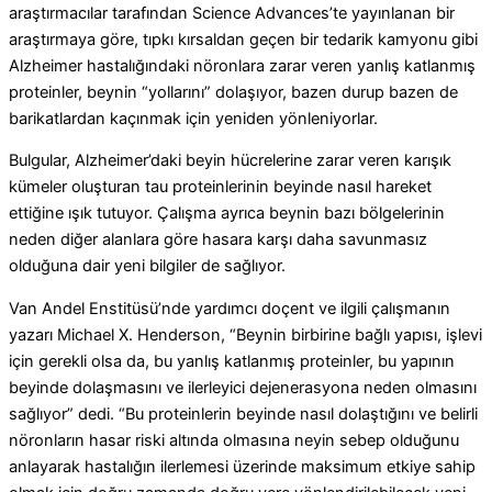
araştırmacılar tarafından Science Advances’te yayınlanan bir
araştırmaya göre, tıpkı kırsaldan geçen bir tedarik kamyonu gibi
Alzheimer hastalığındaki nöronlara zarar veren yanlış katlanmış
proteinler, beynin “yollarını” dolaşıyor, bazen durup bazen de
barikatlardan kaçınmak için yeniden yönleniyorlar.
Bulgular, Alzheimer’daki beyin hücrelerine zarar veren karışık
kümeler oluşturan tau proteinlerinin beyinde nasıl hareket
ettiğine ışık tutuyor. Çalışma ayrıca beynin bazı bölgelerinin
neden diğer alanlara göre hasara karşı daha savunmasız
olduğuna dair yeni bilgiler de sağlıyor.
Van Andel Enstitüsü’nde yardımcı doçent ve ilgili çalışmanın
yazarı Michael X. Henderson, “Beynin birbirine bağlı yapısı, işlevi
için gerekli olsa da, bu yanlış katlanmış proteinler, bu yapının
beyinde dolaşmasını ve ilerleyici dejenerasyona neden olmasını
sağlıyor” dedi. “Bu proteinlerin beyinde nasıl dolaştığını ve belirli
nöronların hasar riski altında olmasına neyin sebep olduğunu
anlayarak hastalığın ilerlemesi üzerinde maksimum etkiye sahip