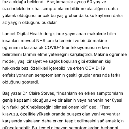
fazla olduğu belirlendi.
Araştırmacılar ayrıca 60 yaş ve
üzerindekilerin ishal semptomlarını bildirme olasılığının daha
yüksek olduğunu, ancak bu yaş grubunda koku kaybının daha
az yaygın olduğunu buldular.
Lancet Digital Health dergisinde yayınlanan makalede bilim
insanları, mevcut NHS tanı kriterlerini ve bir tür makine
öğrenimini kullanarak COVID-19 enfeksiyonunun erken
belirtilerini tahmin etme yeteneğini karşılaştırdı.
Makine öğrenme
modeli, yaş, cinsiyet ve sağlık koşulları gibi etkilenen kişi
hakkında bazı özellikleri içerebildi ve erken COVID-19
enfeksiyonunun semptomlarının çeşitli gruplar arasında farklı
olduğunu gösterdi.
Baş yazar Dr. Claire Steves, “İnsanların en erken semptomların
geniş kapsamlı olduğunu ve bir ailenin veya hanenin her üyesi
için farklı görünebileceğini bilmesi önemlidir” dedi.
“Test
kılavuzu, özellikle yüksek oranda bulaşıcı olan yeni varyantlar
karşısında vakaların daha erken tespit edilmesini sağlamak için
güncellenebilir.
Bu, temel olmayan semptomlardan herhangi