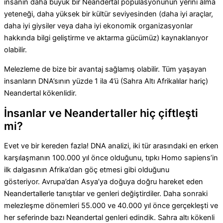
insanın daha büyük bir Neandertal popülasyonunun yerini alma
yeteneği, daha yüksek bir kültür seviyesinden (daha iyi araçlar,
daha iyi giysiler veya daha iyi ekonomik organizasyonlar
hakkında bilgi geliştirme ve aktarma gücümüz) kaynaklanıyor
olabilir.
Melezleme de bize bir avantaj sağlamış olabilir. Tüm yaşayan
insanların DNA’sının yüzde 1 ila 4’ü (Sahra Altı Afrikalılar hariç)
Neandertal kökenlidir.
İnsanlar ve Neandertaller hiç çiftleşti
mi?
Evet ve bir kereden fazla! DNA analizi, iki tür arasındaki en erken
karşılaşmanın 100.000 yıl önce olduğunu, tıpkı Homo sapiens’in
ilk dalgasının Afrika’dan göç etmesi gibi olduğunu
gösteriyor. Avrupa’dan Asya’ya doğuya doğru hareket eden
Neandertallerle tanıştılar ve genleri değiştirdiler. Daha sonraki
melezleşme dönemleri 55.000 ve 40.000 yıl önce gerçekleşti ve
her seferinde bazı Neandertal genleri edindik. Sahra altı kökenli