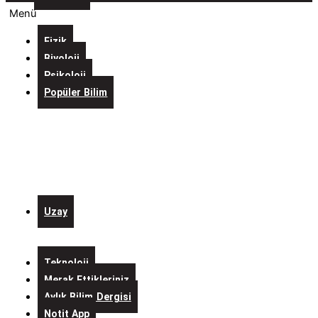
Menü
Fizik
Biyoloji
Psikoloji
Popüler Bilim
Evreni
İçine
Sığdıran
Laboratuvarlar
Kurgulardaki
Bilim
Uzay
Alo
Mars
Teknoloji
Merak Ettikleriniz
Aylık Bilim Dergisi
Notit App