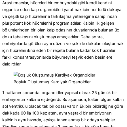
Araştırmacılar, hücreleri bir embriyodaki gibi kendi kendini
organize eden kalp organoidleri yaratmak için her türlü dokuya
ve çeşitli kalp hücrelerine farklılaşma yeteneğine sahip insan
pluripotent kök hücrelerini programladılar.
Kalbin ilk gelişen
bölümlerinden biri olan kalp odasının duvarlarında bulunan üç
doku tabakasını oluşturmayı amaçladılar.
Daha sonra,
embriyolarda görülen aynı düzen ve şekilde dokuları oluşturmak
için hücreleri ikna eden bir reçete bulana kadar kök hücreleri
farklı konsantrasyonlarda büyümeyi teşvik eden besinlere
daldırdılar.
Boşluk Oluşturmuş Kardiyak Organoidler
1 haftanın sonunda, organoidler yapısal olarak 25 günlük bir
embriyonun kalbine eşdeğerdi. Bu aşamada, kalbin olgun kalbin
sol ventrikülü olacak tek bir odası vardır.
Ekibin bildirdiğine göre
dakikada 60 ila 100 kez atan, aynı yaştaki bir embriyonun
kalbinin aynı hızında, açıkça tanımlanmış bir odaya sahipler.
Şimdiye kadar laboratuvarda 3 aydan fazla bir süre hayatta