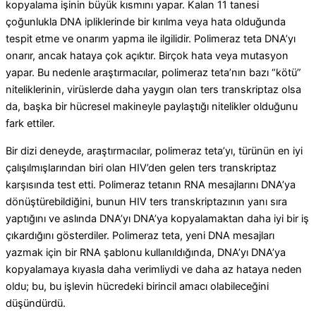
kopyalama işinin büyük kısmını yapar.
Kalan 11 tanesi
çoğunlukla DNA ipliklerinde bir kırılma veya hata olduğunda
tespit etme ve onarım yapma ile ilgilidir.
Polimeraz teta DNA’yı
onarır, ancak hataya çok açıktır. Birçok hata veya mutasyon
yapar.
Bu nedenle araştırmacılar, polimeraz teta’nın bazı “kötü”
niteliklerinin, virüslerde daha yaygın olan ters transkriptaz olsa
da, başka bir hücresel makineyle paylaştığı nitelikler olduğunu
fark ettiler.
Bir dizi deneyde, araştırmacılar, polimeraz teta’yı, türünün en iyi
çalışılmışlarından biri olan HIV’den gelen ters transkriptaz
karşısında test etti.
Polimeraz tetanın RNA mesajlarını DNA’ya
dönüştürebildiğini, bunun HIV ters transkriptazının yanı sıra
yaptığını ve aslında DNA’yı DNA’ya kopyalamaktan daha iyi bir iş
çıkardığını gösterdiler. Polimeraz teta, yeni DNA mesajları
yazmak için bir RNA şablonu kullanıldığında, DNA’yı DNA’ya
kopyalamaya kıyasla daha verimliydi ve daha az hataya neden
oldu; bu, bu işlevin hücredeki birincil amacı olabileceğini
düşündürdü.