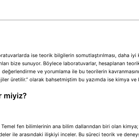
ratuvarlarda ise teorik bilgilerin somutlaştırılması, daha iy
mları bize sunuyor. Böylece laboratuvarlar, hesaplanan teor
değerlendirme ve yorumlama ile bu teorilerin kavranmasını k
ojiler üretilir.” olarak bahsetmiştim bu yazımda ise kimya v
r miyiz?
l fen bilimlerinin ana bilim dallarından biri olan kimya; m
eler ile arasındaki ilişkiyi inceler. Bu süreci teorik ve dene