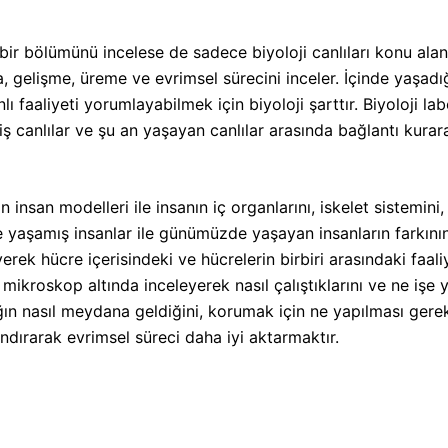
 bölümünü incelese de sadece biyoloji canlıları konu alan an
ma, gelişme, üreme ve evrimsel sürecini inceler. İçinde yaşa
ı faaliyeti yorumlayabilmek için biyoloji şarttır. Biyoloji l
iş canlılar ve şu an yaşayan canlılar arasında bağlantı kura
an modelleri ile insanın iç organlarını, iskelet sistemini,
te yaşamış insanlar ile günümüzde yaşayan insanların farkının
rek hücre içerisindeki ve hücrelerin birbiri arasındaki faaliy
ikroskop altında inceleyerek nasıl çalıştıklarını ve ne işe ya
lığın nasıl meydana geldiğini, korumak için ne yapılması ge
dırarak evrimsel süreci daha iyi aktarmaktır.