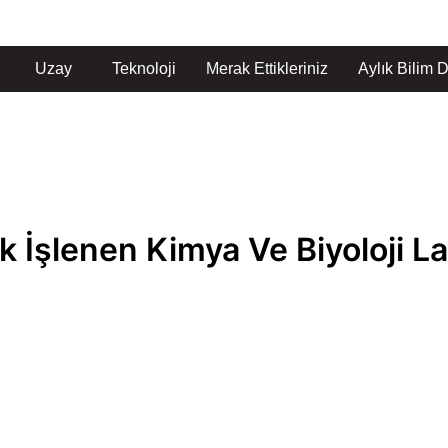
Uzay
Teknoloji
Merak Ettikleriniz
Aylık Bilim D
k İşlenen Kimya Ve Biyoloji L