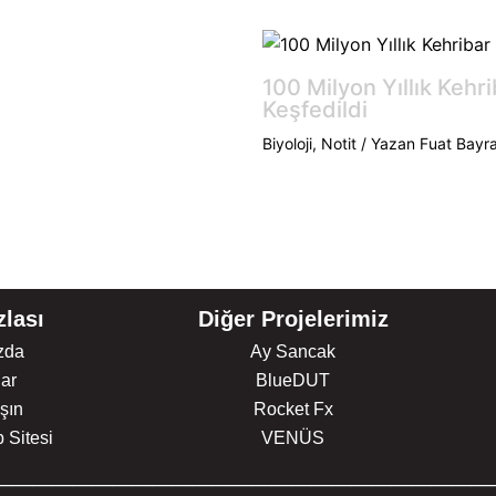
100 Milyon Yıllık Kehri
Keşfedildi
Biyoloji
,
Notit
/ Yazan
Fuat Bayra
lası
Diğer Projelerimiz
zda
Ay Sancak
lar
BlueDUT
şın
Rocket Fx
Sitesi
VENÜS
_________________________