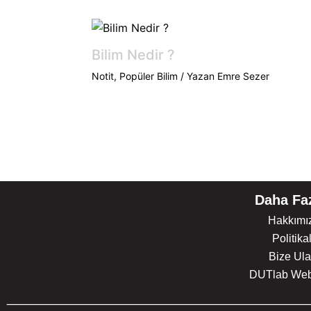
Bilim Nedir ?
Notit
,
Popüler Bilim
/ Yazan
Emre Sezer
Daha Faz
Hakkımı
Politika
Bize Ula
DUTlab Web 
________________________