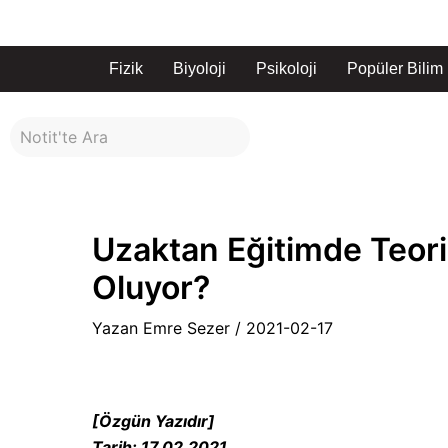
İçeriğe
Yazı
atla
dolaşımı
Fizik
Biyoloji
Psikoloji
Popüler Bilim
Uzaktan Eğitimde Teori
Oluyor?
Yazan
Emre Sezer
/
2021-02-17
[Özgün Yazıdır]
Tarih: 17.02.2021