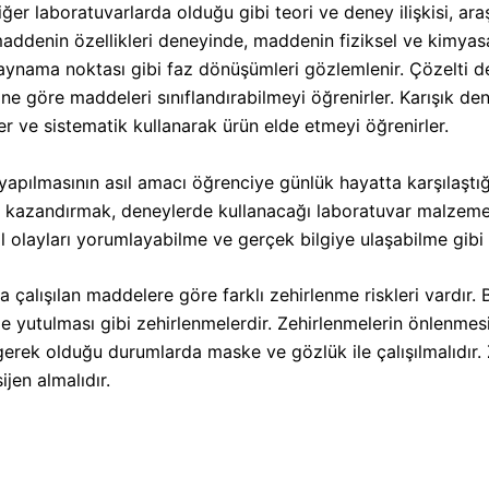
iğer laboratuvarlarda olduğu gibi teori ve deney ilişkisi, a
addenin özellikleri deneyinde, maddenin fiziksel ve kimyasal 
e kaynama noktası gibi faz dönüşümleri gözlemlenir. Çözelti 
ine göre maddeleri sınıflandırabilmeyi öğrenirler. Karışık de
er ve sistematik kullanarak ürün elde etmeyi öğrenirler.
masının asıl amacı öğrenciye günlük hayatta karşılaştığı
i kazandırmak, deneylerde kullanacağı laboratuvar malzem
olayları yorumlayabilme ve gerçek bilgiye ulaşabilme gibi 
lışılan maddelere göre farklı zehirlenme riskleri vardır. B
de yutulması gibi zehirlenmelerdir. Zehirlenmelerin önlenmesi
 gerek olduğu durumlarda maske ve gözlük ile çalışılmalıdır. 
ijen almalıdır.