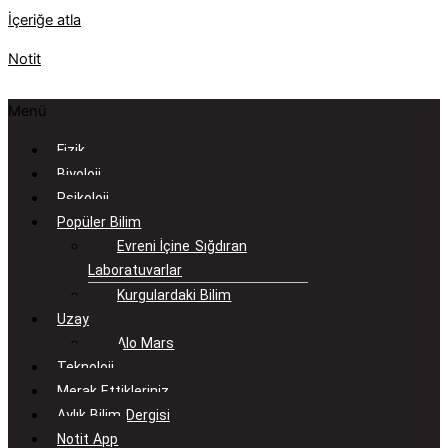
İçeriğe atla
Notit
Menü
Fizik
Biyoloji
Psikoloji
Popüler Bilim
Evreni İçine Sığdıran
Laboratuvarlar
Kurgulardaki Bilim
Uzay
Alo Mars
Teknoloji
Merak Ettikleriniz
Aylık Bilim Dergisi
Notit App