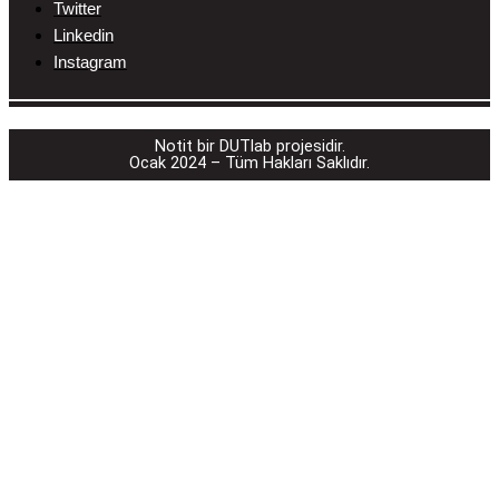
Twitter
Linkedin
Instagram
________________________________________
Notit bir DUTlab projesidir.
Ocak 2024 – Tüm Hakları Saklıdır.