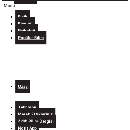
Menü
Fizik
Biyoloji
Psikoloji
Popüler Bilim
Evreni
İçine
Sığdıran
Laboratuvarlar
Kurgulardaki
Bilim
Uzay
Alo
Mars
Teknoloji
Merak Ettikleriniz
Aylık Bilim Dergisi
Notit App