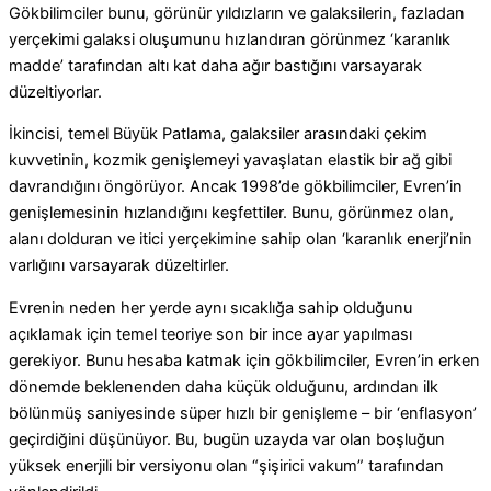
Gökbilimciler bunu, görünür yıldızların ve galaksilerin, fazladan
yerçekimi galaksi oluşumunu hızlandıran görünmez ‘karanlık
madde’ tarafından altı kat daha ağır bastığını varsayarak
düzeltiyorlar.
İkincisi, temel Büyük Patlama, galaksiler arasındaki çekim
kuvvetinin, kozmik genişlemeyi yavaşlatan elastik bir ağ gibi
davrandığını öngörüyor. Ancak 1998’de gökbilimciler, Evren’in
genişlemesinin hızlandığını keşfettiler. Bunu, görünmez olan,
alanı dolduran ve itici yerçekimine sahip olan ‘karanlık enerji’nin
varlığını varsayarak düzeltirler.
Evrenin neden her yerde aynı sıcaklığa sahip olduğunu
açıklamak için temel teoriye son bir ince ayar yapılması
gerekiyor. Bunu hesaba katmak için gökbilimciler, Evren’in erken
dönemde beklenenden daha küçük olduğunu, ardından ilk
bölünmüş saniyesinde süper hızlı bir genişleme – bir ‘enflasyon’
geçirdiğini düşünüyor. Bu, bugün uzayda var olan boşluğun
yüksek enerjili bir versiyonu olan “şişirici vakum” tarafından