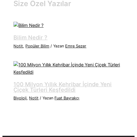
Size Özel Yazılar
Bilim Nedir ?
Notit
,
Popüler Bilim
/ Yazan
Emre Sezer
100 Milyon Yıllık Kehribar İçinde Yeni
Çiçek Türleri Keşfedildi
Biyoloji
,
Notit
/ Yazan
Fuat Bayrakçı