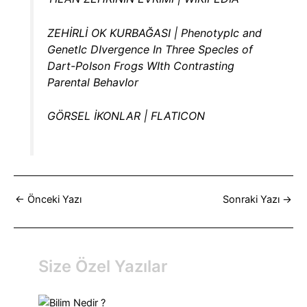
ZEHİRLİ OK KURBAĞASI | PhenotypIc and
GenetIc DIvergence In Three SpecIes of
Dart-PoIson Frogs WIth Contrasting
Parental BehavIor
GÖRSEL İKONLAR | FLATICON
←
Önceki Yazı
Sonraki Yazı
→
Size Özel Yazılar