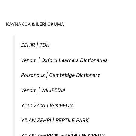
KAYNAKÇA & İLERİ OKUMA
ZEHİR | TDK
Venom | Oxford Learners DIctIonarIes
PoIsonous | CambrIdge DIctIonarY
Venom | WIKIPEDIA
Yılan Zehri | WIKIPEDIA
YILAN ZEHRİ | REPTILE PARK
YILAN ZEHRİNİN EVRİMİ | WIKIPEDIA