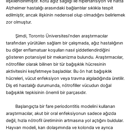
ilişkilendirilmiştir. Kötü ağız sağlığı ile hipertansiyon ve hatta
Alzheimer hastalığı arasındaki bağlantılar sıklıkla tespit
edilmiştir, ancak ilişkinin nedensel olup olmadığını belirlemek
zor olmuştur.
Şimdi, Toronto Üniversitesi’nden araştırmacılar
tarafından yürütülen sağlam bir çalışmada, ağız hastalığının
bu diğer enflamatuar koşulları nasıl şiddetlendirdiğini
gösteren potansiyel bir mekanizma bulundu.
Araştırmacılar,
nötrofiller olarak bilinen bir tür bağışıklık hücresinin
aktivitesini keşfetmeye başladılar. Bu ön hat bağışıklık
hücreleri, vücut enfeksiyon veya travma algıladığında üretilir.
Diş eti hastalığı durumunda, nötrofiller vücudun doğal
bağışıklık tepkisinin önemli bir parçasıdır
.
Başlangıçta bir fare periodontitis modelini kullanan
araştırmacılar, akut bir oral enfeksiyonun sadece ağızda
değil, hızla nötrofil üretiminin artmasına yol açtığını buldular.
Hayvan modeli, kan dolaşımında ve kolonda ve ayrıca