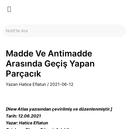
İçeriğe
Yazı
Menü
atla
dolaşımı
Madde Ve Antimadde
Arasında Geçiş Yapan
Parçacık
Yazan
Hatice Eflatun
/
2021-06-12
[New Atlas yazısından çevirilmiş ve düzenlenmiştir.]
Tarih: 12.06.2021
Yazar: Hatice Eflatun