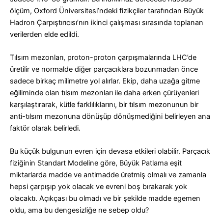
ölçüm, Oxford Üniversitesi’ndeki fizikçiler tarafından Büyük
Hadron Çarpıştırıcısı’nın ikinci çalışması sırasında toplanan
verilerden elde edildi.
Tılsım mezonları, proton-proton çarpışmalarında LHC’de
üretilir ve normalde diğer parçacıklara bozunmadan önce
sadece birkaç milimetre yol alırlar.
Ekip, daha uzağa gitme
eğiliminde olan tılsım mezonları ile daha erken çürüyenleri
karşılaştırarak, kütle farklılıklarını, bir tılsım mezonunun bir
anti-tılsım mezonuna dönüşüp dönüşmediğini belirleyen ana
faktör olarak belirledi.
Bu küçük bulgunun evren için devasa etkileri olabilir. Parçacık
fiziğinin Standart Modeline göre, Büyük Patlama eşit
miktarlarda madde ve antimadde üretmiş olmalı ve zamanla
hepsi çarpışıp yok olacak ve evreni boş bırakarak yok
olacaktı. Açıkçası bu olmadı ve bir şekilde madde egemen
oldu, ama bu dengesizliğe ne sebep oldu?