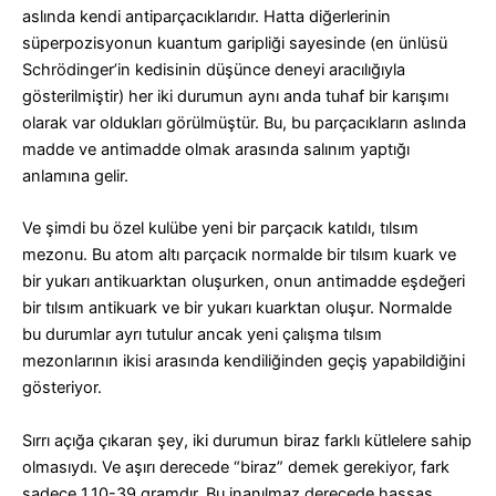
aslında kendi antiparçacıklarıdır.
Hatta diğerlerinin
süperpozisyonun kuantum garipliği sayesinde (en ünlüsü
Schrödinger’in kedisinin düşünce deneyi aracılığıyla
gösterilmiştir) her iki durumun aynı anda tuhaf bir karışımı
olarak var oldukları görülmüştür.
Bu, bu parçacıkların aslında
madde ve antimadde olmak arasında salınım yaptığı
anlamına gelir.
Ve şimdi bu özel kulübe yeni bir parçacık katıldı, tılsım
mezonu.
Bu atom altı parçacık normalde bir tılsım kuark ve
bir yukarı antikuarktan oluşurken, onun antimadde eşdeğeri
bir tılsım antikuark ve bir yukarı kuarktan oluşur.
Normalde
bu durumlar ayrı tutulur ancak yeni çalışma tılsım
mezonlarının ikisi arasında kendiliğinden geçiş yapabildiğini
gösteriyor.
Sırrı açığa çıkaran şey, iki durumun biraz farklı kütlelere sahip
olmasıydı.
Ve aşırı derecede “biraz” demek gerekiyor, fark
sadece 1.10
-39
gramdır.
Bu inanılmaz derecede hassas