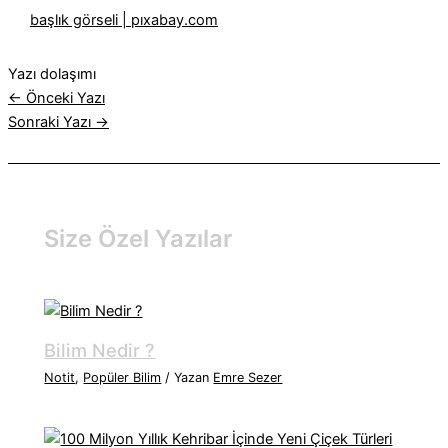
başlık görseli | pıxabay.com
Yazı dolaşımı
←
Önceki Yazı
Sonraki Yazı
→
Size Özel Yazılar
Bilim Nedir ?
Notit
,
Popüler Bilim
/ Yazan
Emre Sezer