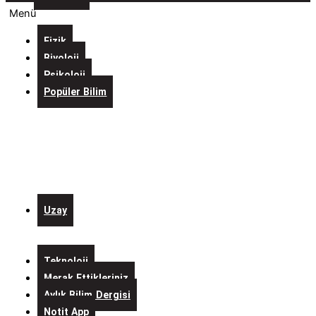
Menü
Fizik
Biyoloji
Psikoloji
Popüler Bilim
Evreni
İçine
Sığdıran
Laboratuvarlar
Kurgulardaki
Bilim
Uzay
Alo
Mars
Teknoloji
Merak Ettikleriniz
Aylık Bilim Dergisi
Notit App