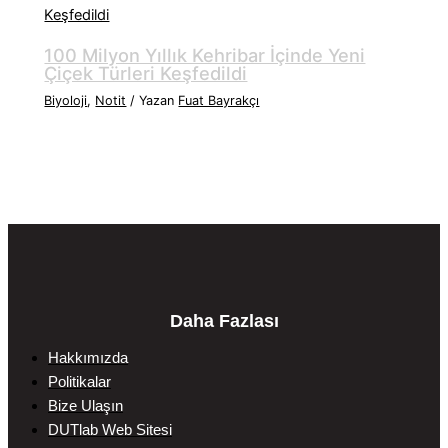
100 Milyon Yıllık Kehribar İçinde Yeni
Çiçek Türleri Keşfedildi
Biyoloji
,
Notit
/ Yazan
Fuat Bayrakçı
Daha Fazlası
Hakkımızda
Politikalar
Bize Ulaşın
DUTlab Web Sitesi