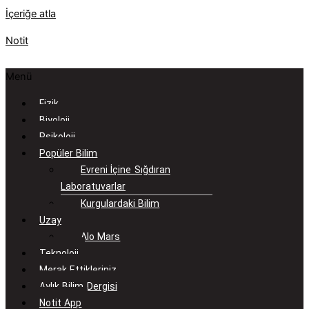
İçeriğe atla
Notit
Menü
Fizik
Biyoloji
Psikoloji
Popüler Bilim
Evreni İçine Sığdıran
Laboratuvarlar
Kurgulardaki Bilim
Uzay
Alo Mars
Teknoloji
Merak Ettikleriniz
Aylık Bilim Dergisi
Notit App