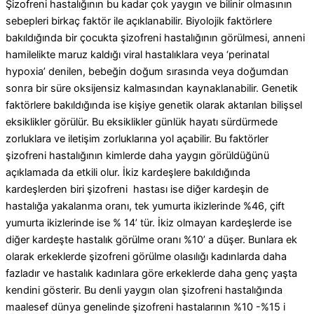
Şizofreni hastalığının bu kadar çok yaygın ve bilinir olmasının
sebepleri birkaç faktör ile açıklanabilir. Biyolojik faktörlere
bakıldığında bir çocukta şizofreni hastalığının görülmesi, anneni
hamilelikte maruz kaldığı viral hastalıklara veya ‘perinatal
hypoxia’ denilen, bebeğin doğum sırasında veya doğumdan
sonra bir süre oksijensiz kalmasından kaynaklanabilir. Genetik
faktörlere bakıldığında ise kişiye genetik olarak aktarılan bilişsel
eksiklikler görülür. Bu eksiklikler günlük hayatı sürdürmede
zorluklara ve iletişim zorluklarına yol açabilir. Bu faktörler
şizofreni hastalığının kimlerde daha yaygın görüldüğünü
açıklamada da etkili olur. İkiz kardeşlere bakıldığında
kardeşlerden biri şizofreni hastası ise diğer kardeşin de
hastalığa yakalanma oranı, tek yumurta ikizlerinde %46, çift
yumurta ikizlerinde ise % 14’ tür. İkiz olmayan kardeşlerde ise
diğer kardeşte hastalık görülme oranı %10’ a düşer. Bunlara ek
olarak erkeklerde şizofreni görülme olasılığı kadınlarda daha
fazladır ve hastalık kadınlara göre erkeklerde daha genç yaşta
kendini gösterir. Bu denli yaygın olan şizofreni hastalığında
maalesef dünya genelinde şizofreni hastalarının %10 -%15 i