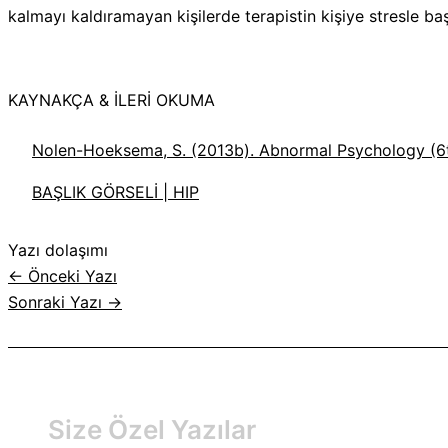
kalmayı kaldıramayan kişilerde terapistin kişiye stresle ba
KAYNAKÇA & İLERİ OKUMA
Nolen-Hoeksema, S. (2013b). Abnormal Psychology (6t
BAŞLIK GÖRSELİ | HIP
Yazı dolaşımı
←
Önceki Yazı
Sonraki Yazı
→
Size Özel Yazılar