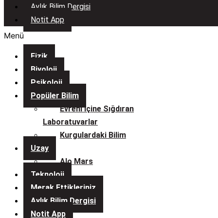
Aylık Bilim Dergisi
Notit App
Menü
Fizik
Biyoloji
Psikoloji
Popüler Bilim
Evreni İçine Sığdıran
Laboratuvarlar
Kurgulardaki Bilim
Uzay
Alo Mars
Teknoloji
Merak Ettikleriniz
Aylık Bilim Dergisi
Notit App