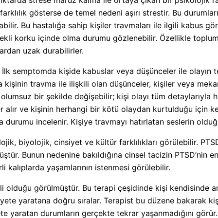
farklılık gösterse de temel nedeni aşırı strestir. Bu durumla
abilir. Bu hastalığa sahip kişiler travmaları ile ilgili kabus 
rekli korku içinde olma durumu gözlenebilir. Özellikle toplums
ardan uzak durabilirler.
 İlk semptomda kişide kabuslar veya düşünceler ile olayın 
 kişinin travma ile ilişkili olan düşünceler, kişiler veya 
lumsuz bir şekilde değişebilir; kişi olayı tüm detaylarıyla
r alır ve kişinin herhangi bir kötü olaydan kurtulduğu için k
 durumu incelenir. Kişiye travmayı hatırlatan seslerin olduğ
jik, biyolojik, cinsiyet ve kültür farklılıkları görülebilir. 
üştür. Bunun nedenine bakıldığına cinsel tacizin PTSD’nin en
i kalıplarda yaşamlarının istenmesi görülebilir.
li olduğu görülmüştür. Bu terapi çeşidinde kişi kendisinde an
te yaratana doğru sıralar. Terapist bu düzene bakarak kişiy
ksiyete yaratan durumların gerçekte tekrar yaşanmadığını gör