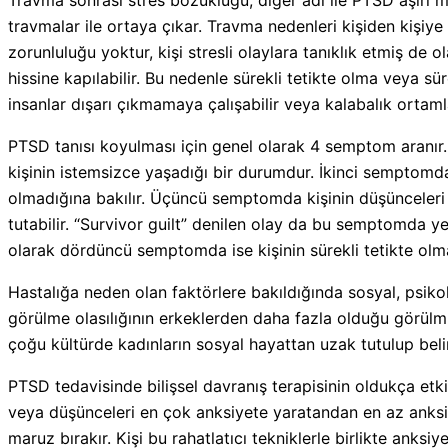
travmalar ile ortaya çıkar. Travma nedenleri kişiden kişiye 
zorunluluğu yoktur, kişi stresli olaylara tanıklık etmiş de ol
hissine kapılabilir. Bu nedenle sürekli tetikte olma veya sü
insanlar dışarı çıkmamaya çalışabilir veya kalabalık ortaml
PTSD tanısı koyulması için genel olarak 4 semptom aranır.
kişinin istemsizce yaşadığı bir durumdur. İkinci semptomda
olmadığına bakılır. Üçüncü semptomda kişinin düşünceleri o
tutabilir. “Survivor guilt” denilen olay da bu semptomda ye
olarak dördüncü semptomda ise kişinin sürekli tetikte olma
Hastalığa neden olan faktörlere bakıldığında sosyal, psikolo
görülme olasılığının erkeklerden daha fazla olduğu görülm
çoğu kültürde kadınların sosyal hayattan uzak tutulup belirl
PTSD tedavisinde bilişsel davranış terapisinin oldukça etki
veya düşünceleri en çok anksiyete yaratandan en az anksiye
maruz bırakır. Kişi bu rahatlatıcı tekniklerle birlikte an