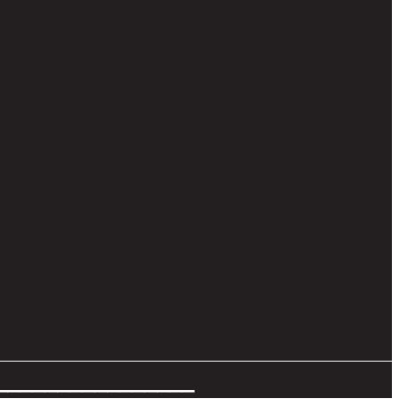
________________