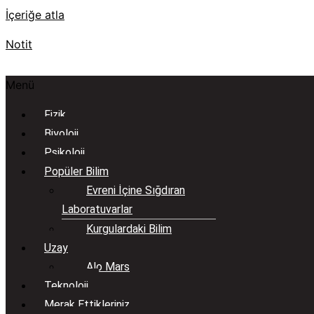
İçeriğe atla
Notit
Menü
Fizik
Biyoloji
Psikoloji
Popüler Bilim
Evreni İçine Sığdıran
Laboratuvarlar
Kurgulardaki Bilim
Uzay
Alo Mars
Teknoloji
Merak Ettikleriniz