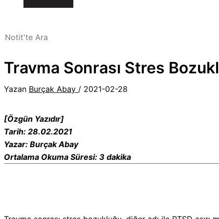
Travma Sonrası Stres Bozuk
Yazan
Burçak Abay
/
2021-02-28
[Özgün Yazıdır]
Tarih: 28.02.2021
Yazar: Burçak Abay
Ortalama Okuma Süresi: 3 dakika
Travma sonrası stres bozukluğu, diğer adı ile PTSD aşırı mi