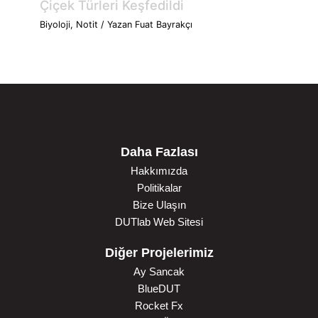
Çiçek Türleri Keşfedildi
Biyoloji
,
Notit
/ Yazan
Fuat Bayrakçı
Daha Fazlası
Hakkımızda
Politikalar
Bize Ulaşın
DUTlab Web Sitesi
Diğer Projelerimiz
Ay Sancak
BlueDUT
Rocket Fx