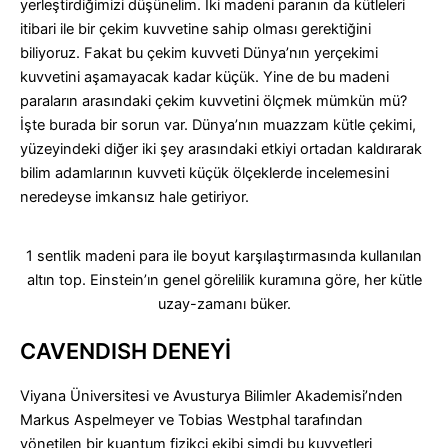
yerleştirdiğimizi düşünelim. İki madeni paranın da kütleleri
itibari ile bir çekim kuvvetine sahip olması gerektiğini
biliyoruz. Fakat bu çekim kuvveti Dünya’nın yerçekimi
kuvvetini aşamayacak kadar küçük. Yine de bu madeni
paraların arasındaki çekim kuvvetini ölçmek mümkün mü?
İşte burada bir sorun var. Dünya’nın muazzam kütle çekimi,
yüzeyindeki diğer iki şey arasındaki etkiyi ortadan kaldırarak
bilim adamlarının kuvveti küçük ölçeklerde incelemesini
neredeyse imkansız hale getiriyor.
1 sentlik madeni para ile boyut karşılaştırmasında kullanılan
altın top. Einstein’ın genel görelilik kuramına göre, her kütle
uzay-zamanı büker.
CAVENDISH DENEYİ
Viyana Üniversitesi ve Avusturya Bilimler Akademisi’nden
Markus Aspelmeyer ve Tobias Westphal tarafından
yönetilen bir kuantum fizikçi ekibi şimdi bu kuvvetleri