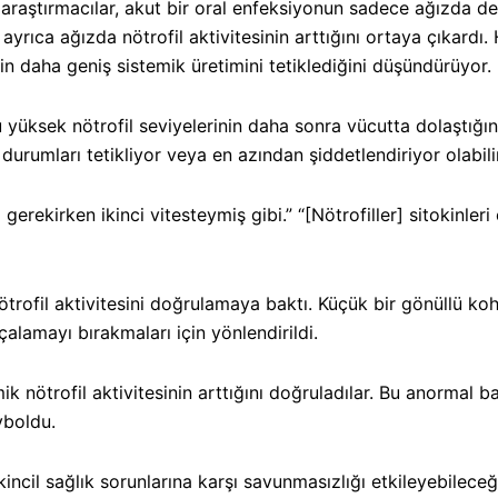
ştırmacılar, akut bir oral enfeksiyonun sadece ağızda değil,
rıca ağızda nötrofil aktivitesinin arttığını ortaya çıkardı. 
in daha geniş sistemik üretimini tetiklediğini düşündürüyor.
sek nötrofil seviyelerinin daha sonra vücutta dolaştığını 
rumları tetikliyor veya en azından şiddetlendiriyor olabilir
 gerekirken ikinci vitesteymiş gibi.
” “[Nötrofiller] sitokinle
il aktivitesini doğrulamaya baktı. Küçük bir gönüllü kohortu 
çalamayı bırakmaları için yönlendirildi.
nötrofil aktivitesinin arttığını doğruladılar. Bu anormal bağ
yboldu.
il sağlık sorunlarına karşı savunmasızlığı etkileyebileceğin