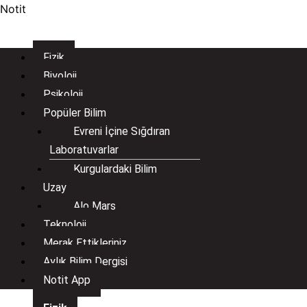
İçeriğe
Menü
Menü
Post
Notit
atla
pagination
Fizik
Biyoloji
Psikoloji
Popüler Bilim
Evreni İçine Sığdıran
Laboratuvarlar
Kurgulardaki Bilim
Uzay
Alo Mars
Teknoloji
Merak Ettikleriniz
Aylık Bilim Dergisi
Notit App