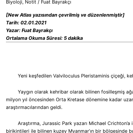
Biyoloji
,
Notit
/
Fuat Bayrakçı
İçinde
Yeni
[New Atlas yazısından çevrilmiş ve düzenlenmiştir]
Çiçek
Tarih: 02.01.2021
Türleri
Yazar: Fuat Bayrakçı
Keşfedildi
Ortalama Okuma Süresi: 5 dakika
Yeni keşfedilen Valviloculus Pleristaminis çiçeği, keh
Yaygın olarak kehribar olarak bilinen fosilleşmiş ağaç 
milyon yıl öncesinden Orta Kretase dönemine kadar uzana
araştırmacılarından geldi.
Araştırma, Jurassic Park yazarı Michael Crichton’a ilha
birikintileri ile bilinen kuzey Myanmar’ın bir bölgesinde b