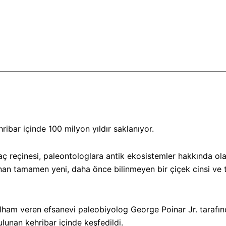
ribar içinde 100 milyon yıldır saklanıyor.
reçinesi, paleontologlara antik ekosistemler hakkında olağa
n tamamen yeni, daha önce bilinmeyen bir çiçek cinsi ve tü
m veren efsanevi paleobiyolog George Poinar Jr. tarafından
ulunan kehribar içinde keşfedildi.