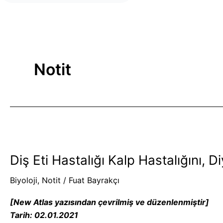
Notit
Diş
Eti
Diş Eti Hastalığı Kalp Hastalığını, D
Hastalığı
Kalp
Biyoloji
,
Notit
/
Fuat Bayrakçı
Hastalığını,
Diyabeti
[New Atlas yazısından çevrilmiş ve düzenlenmiştir]
ve
Tarih: 02.01.2021