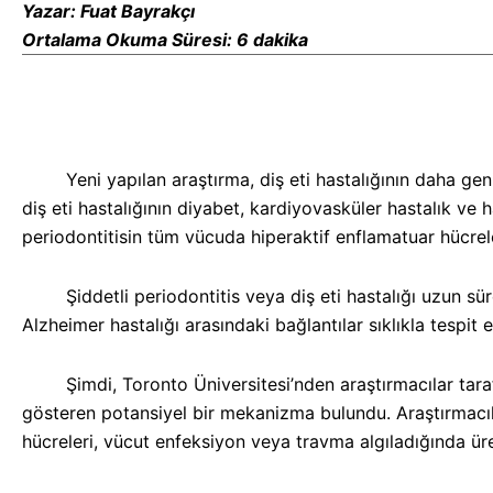
Hatta
Yazar: Fuat Bayrakçı
Alzheimer
Ortalama Okuma Süresi: 6 dakika
Hastalığını
Nasıl
Etkileyebilir?
Yeni yapılan araştırma, diş eti hastalığının daha geniş i
diş eti hastalığının diyabet, kardiyovasküler hastalık ve h
periodontitisin tüm vücuda hiperaktif enflamatuar hücreler
Şiddetli periodontitis veya diş eti hastalığı uzun süredi
Alzheimer hastalığı arasındaki bağlantılar sıklıkla tespit 
Şimdi, Toronto Üniversitesi’nden araştırmacılar tarafınd
gösteren potansiyel bir mekanizma bulundu.
Araştırmacıl
hücreleri, vücut enfeksiyon veya travma algıladığında üret