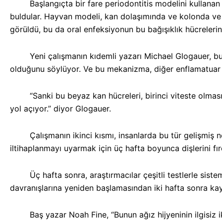
Başlangıçta bir fare periodontitis modelini kullanan ara
buldular. Hayvan modeli, kan dolaşımında ve kolonda ve ay
görüldü, bu da oral enfeksiyonun bu bağışıklık hücrelerin
Yeni çalışmanın kıdemli yazarı Michael Glogauer, bu yük
olduğunu söylüyor. Ve bu mekanizma, diğer enflamatuar du
“
Sanki bu beyaz kan hücreleri, birinci viteste olması
yol açıyor.”
diyor Glogauer.
Çalışmanın ikinci kısmı, insanlarda bu tür gelişmiş nötrof
iltihaplanmayı uyarmak için üç hafta boyunca dişlerini fır
Üç hafta sonra, araştırmacılar çeşitli testlerle sistemik 
davranışlarına yeniden başlamasından iki hafta sonra ka
Baş yazar Noah Fine, “Bunun ağız hijyeninin ilgisiz ikinc