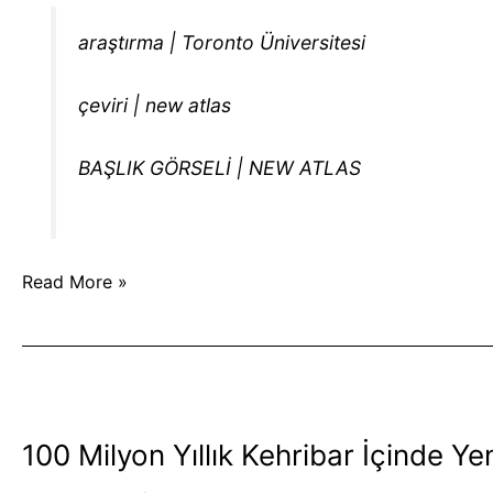
araştırma | Toronto Üniversitesi
çeviri | new atlas
BAŞLIK GÖRSELİ | NEW ATLAS
Read More »
100
Milyon
100 Milyon Yıllık Kehribar İçinde Yen
Yıllık
Kehribar