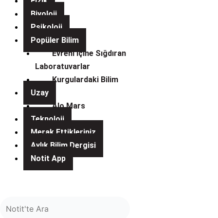
Fizik
Biyoloji
Psikoloji
Popüler Bilim
Evreni İçine Sığdıran
Laboratuvarlar
Kurgulardaki Bilim
Uzay
Alo Mars
Teknoloji
Merak Ettikleriniz
Aylık Bilim Dergisi
Notit App