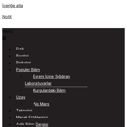
İçeriğe atla
Notit
Menü
Fizik
Biyoloji
Psikoloji
Popüler Bilim
Evreni İçine Sığdıran
Laboratuvarlar
Kurgulardaki Bilim
Uzay
Alo Mars
Teknoloji
Merak Ettikleriniz
Aylık Bilim Dergisi