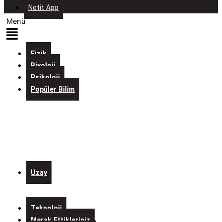
Notit App
Menü
Fizik
Biyoloji
Psikoloji
Popüler Bilim
Evreni
İçine
Sığdıran
Laboratuvarlar
Kurgulardaki
Bilim
Uzay
Alo
Mars
Teknoloji
Merak Ettikleriniz