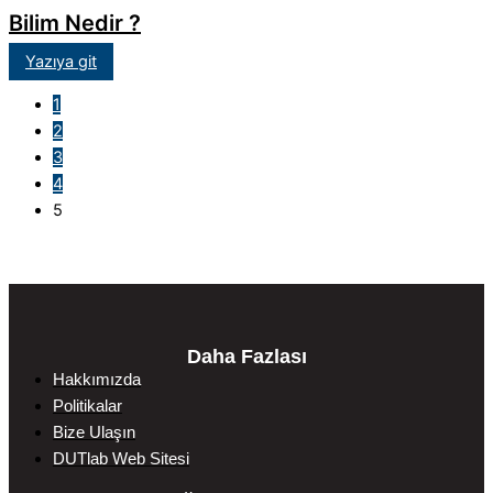
Bilim Nedir ?
Yazıya git
1
2
3
4
5
Daha Fazlası
Hakkımızda
Politikalar
Bize Ulaşın
DUTlab Web Sitesi