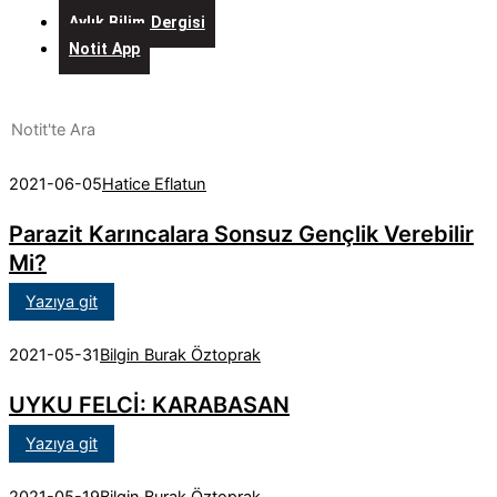
Aylık Bilim Dergisi
Notit App
2021-06-05
Hatice Eflatun
Parazit Karıncalara Sonsuz Gençlik Verebilir
Mi?
Yazıya git
2021-05-31
Bilgin Burak Öztoprak
UYKU FELCİ: KARABASAN
Yazıya git