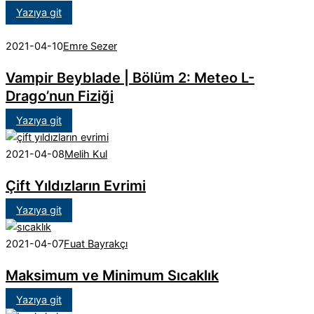
Yazıya git
2021-04-10
Emre Sezer
Vampir Beyblade | Bölüm 2: Meteo L-
Drago’nun Fiziği
Yazıya git
2021-04-08
Melih Kul
Çift Yıldızların Evrimi
Yazıya git
2021-04-07
Fuat Bayrakçı
Maksimum ve Minimum Sıcaklık
Yazıya git