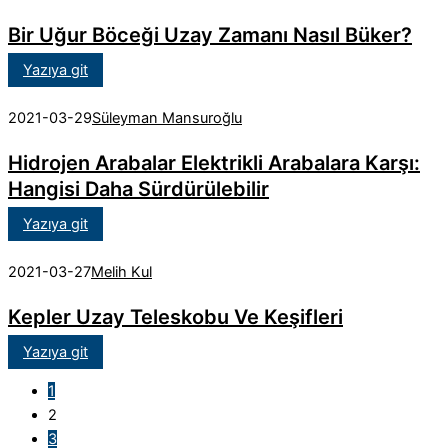
Bir Uğur Böceği Uzay Zamanı Nasıl Büker?
Yazıya git
2021-03-29
Süleyman Mansuroğlu
Hidrojen Arabalar Elektrikli Arabalara Karşı:
Hangisi Daha Sürdürülebilir
Yazıya git
2021-03-27
Melih Kul
Kepler Uzay Teleskobu Ve Keşifleri
Yazıya git
1
2
3