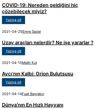
COVID-19: Nereden geldiğini hiç
çözebilecek miyiz?
Yazıya git
2021-04-25
Emre Sezer
Uzay araçları nelerdir? Ne işe yararlar ?
Yazıya git
2021-04-15
Melih Kul
Avcı’nın Kalbi: Orion Bulutsusu
Yazıya git
2021-04-14
Fuat Bayrakçı
Dünya’nın En Hızlı Hayvanı