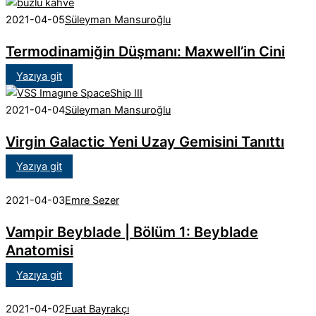
2021-04-05
Süleyman Mansuroğlu
Termodinamiğin Düşmanı: Maxwell’in Cini
Yazıya git
2021-04-04
Süleyman Mansuroğlu
Virgin Galactic Yeni Uzay Gemisini Tanıttı
Yazıya git
2021-04-03
Emre Sezer
Vampir Beyblade | Bölüm 1: Beyblade
Anatomisi
Yazıya git
2021-04-02
Fuat Bayrakçı