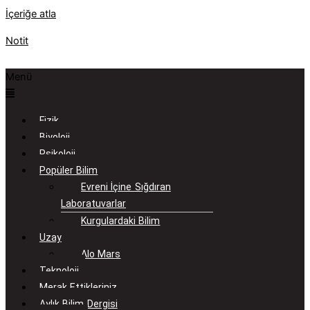
İçeriğe atla
Notit
Menü
Fizik
Biyoloji
Psikoloji
Popüler Bilim
Evreni İçine Sığdıran
Laboratuvarlar
Kurgulardaki Bilim
Uzay
Alo Mars
Teknoloji
Merak Ettikleriniz
Aylık Bilim Dergisi