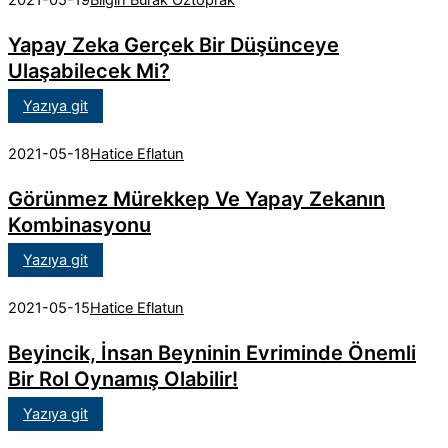
2021-05-19
Bilgin Burak Öztoprak
Yapay Zeka Gerçek Bir Düşünceye
Ulaşabilecek Mi?
Yazıya git
2021-05-18
Hatice Eflatun
Görünmez Mürekkep Ve Yapay Zekanın
Kombinasyonu
Yazıya git
2021-05-15
Hatice Eflatun
Beyincik, İnsan Beyninin Evriminde Önemli
Bir Rol Oynamış Olabilir!
Yazıya git