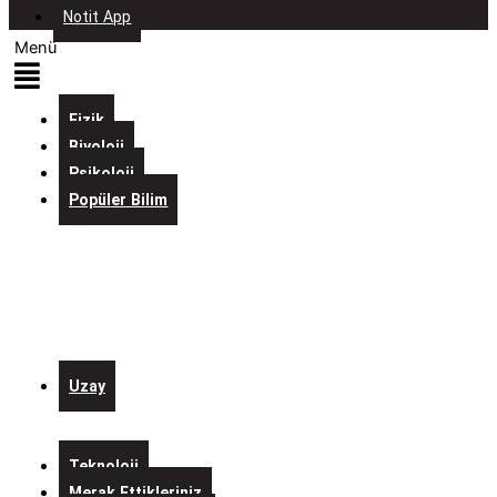
Notit App
Menü
Fizik
Biyoloji
Psikoloji
Popüler Bilim
Evreni
İçine
Sığdıran
Laboratuvarlar
Kurgulardaki
Bilim
Uzay
Alo
Mars
Teknoloji
Merak Ettikleriniz